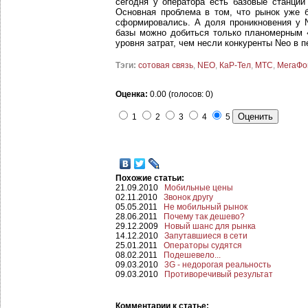
сегодня у оператора есть базовые станции
Основная проблема в том, что рынок уже 
сформировались. А доля проникновения у N
базы можно добиться только планомерным «
уровня затрат, чем несли конкуренты Neo в 
Тэги:
сотовая связь
,
NEO
,
КаР-Тел
,
МТС
,
МегаФо
Оценка:
0.00 (голосов: 0)
1
2
3
4
5
Похожие статьи:
21.09.2010
Мобильные цены
02.11.2010
Звонок другу
05.05.2011
Не мобильный рынок
28.06.2011
Почему так дешево?
29.12.2009
Новый шанс для рынка
14.12.2010
Запутавшиеся в сети
25.01.2011
Операторы судятся
08.02.2011
Подешевело...
09.03.2010
3G - недорогая реальность
09.03.2010
Противоречивый результат
Комментарии к статье: