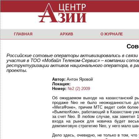
ГЛАВНАЯ
АРХИВ
О ЖУРНАЛЕ
Сов
Российские сотовые операторы активизировались в связи
участия в ТОО «Мобайл Телеком-Сервис» – компании сотов
реструктуризации активов национального оператора, в р
проекты.
Автор:
Антон Яровой
Локация:
Номер:
№2 (2) 2009
Об ожидаемом выходе на казахстанский ры
продаже Neo не было неожиданностью для
«МегаФоне», причем МТС ведет себя более 
«ВымпелКом», работающий в Казахстане уже 
за счет Neo. В любом случае, как заметил 
входа на рынок для новичка будет весь
демпинговую стратегию Neo, у него мало шанс
Дело здесь, очевидно, не только в том, чт