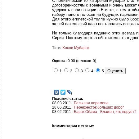
С политической точки зрения Мубарак стал 
договоренностям с военными и очень может 
удержать свои позиции в Египте, с тем что
наберут много голосов на будущих парламен
Для этого египетской толпе нужно было брос
за ней сахельский клан постарались возгла
Но только благодаря падению этих всегда 
Сирии. Поэтому жертва обстоятельств в данн
Тэги:
Хосни Мубарак
Оценка:
0.00 (голосов: 0)
1
2
3
4
5
Похожие статьи:
08.03.2011
Большая перемена
28.06.2011
Перекресток больших дорог
08.02.2011
Барак Обама - Блажен, кто верует?
Комментарии к статье: