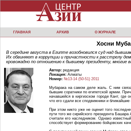
ГЛАВНАЯ
АРХИВ
О ЖУРНАЛЕ
Хосни Муба
В середине августа в Египте возобновился суд над бывши
Их обвиняют в коррупции и причастности к расстрелу де
кровожадно по отношению к бывшему президенту, многие 
Автор:
редакция
Локация:
Алматы
Номер:
№13-14 (50-51) 2011
Мубарака на самом деле жаль. С ним связа
бывшие соратники по египетской армии. Прич
начавшейся в киргизском городе Кант, где о
что его сдали все сподвижники и ближайшие
При этом никто уже не оценит того последне
пути того же сирийского президента Башара 
считали его наследником. Однако известны
способствует формированию бойцовских каче