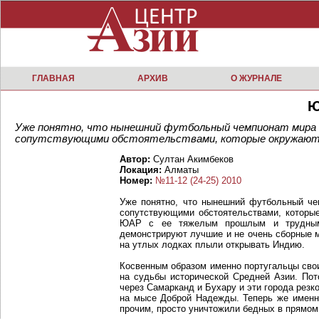
ГЛАВНАЯ
АРХИВ
О ЖУРНАЛЕ
Ю
Уже понятно, что нынешний футбольный чемпионат мира 
сопутствующими обстоятельствами, которые окружают е
Автор:
Султан Акимбеков
Локация:
Алматы
Номер:
№11-12 (24-25) 2010
Уже понятно, что нынешний футбольный че
сопутствующими обстоятельствами, которые
ЮАР с ее тяжелым прошлым и трудным н
демонстрируют лучшие и не очень сборные м
на утлых лодках плыли открывать Индию.
Косвенным образом именно португальцы свои
на судьбы исторической Средней Азии. Пот
через Самарканд и Бухару и эти города резк
на мысе Доброй Надежды. Теперь же именн
прочим, просто уничтожили бедных в прямом