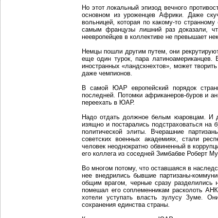
Но этот локальный эпизод вечного противос
основном из уроженцев Африки. Даже ску
вольницей, которая по какому-то странном
самым французы лишний раз доказали, чт
неевропейцев в коллективе не превышает не
Немцы пошли другим путем, они рекрутируют 
еще один турок, пара латиноамериканцев. 
иностранных «ландскнехтов», может творить
даже чемпионов.
В самой ЮАР европейский порядок стран
последней. Потомки африканеров-буров и ан
переехать в ЮАР.
Надо отдать должное белым юаровцам. И д
изящно и постарались подстраховаться на б
политической элиты. Вчерашние партизан
советских военных академиях, стали рес
человек неоднократно обвиненный в коррупц
его коллега из соседней Зимбабве Роберт Му
Во многом потому, что оставшаяся в наследс
нее внедрились бывшие партизаны-коммунис
общим врагом, черные сразу разделились 
помешал его соплеменникам расколоть АНК
хотели уступать власть зулусу Зуме. О
сохранения единства страны.