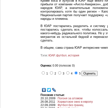
Кроме коса и зулусов в ЮАР еще много пле
прибыли от компании «Англо-Америкэн», до
народов ЮАР, а значительные полномочи
контролировать хотя бы один регион – Ка
Национальная партия получает поддержку «ц
народы и племена.
В ЮАР постарались разделить и систему у
постарались сделать все, чтобы колоссал
какого-нибудь радикального политика. Но у э
мигрантов из остальной бедной и перенас
сделать.
В общем, сама страна ЮАР интереснее чемпи
Тэги:
ЮАР
,
футбол
,
история
Оценка:
0.00 (голосов: 0)
1
2
3
4
5
Похожие статьи:
20.10.2009
Погоня за атомом
26.08.2011
Хорватское окно в европу
22.09.2009
Футбол без границ