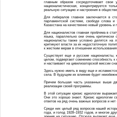
главным образом сосредоточивает свои 
националистическая, концентрируется тол
реальную ситуацию и настроения в обществе
Для либералов главное заключается в ст
парламентской системе, свободе слова и
Казахстана на качественно новый уровень и 
Для националистов главная проблема в стат
языка, параллельно они очень критически 
националисты также условно делятся на л
критикуют власти за их недостаточную поли
к жестким мерам в отношении использования 
Существует еще и русские националисты, 
целом, подвергают сомнению способность к 
и настаивают на цивилизаторской миссии сна
Здесь нужно иметь в виду еще и исламистск
села. В будущем их влияние будет неизбежно
Причем большая часть указанных выше дв
реализации своей программы.
В этой ситуации кризис идеологии выражает
Они это хорошо знают. Кризис идеологии св
ответов на ряд очень важных вопросов и нет
Среди них целый ряд вопросов нашей истори
года, и голод 1928–1932 годов, и многое др
зрения на ситуацию. Отсюда вытекает еще 