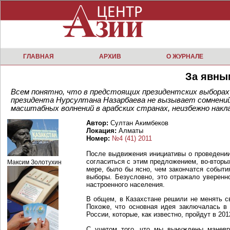
ГЛАВНАЯ
АРХИВ
О ЖУРНАЛЕ
За явны
Всем понятно, что в предстоящих президентских выборах
президента Нурсултана Назарбаева не вызывает сомнений
масштабных волнений в арабских странах, неизбежно накл
Автор:
Султан Акимбеков
Локация:
Алматы
Номер:
№4 (41) 2011
После выдвижения инициативы о проведении
согласиться с этим предложением, во-вторы
Максим Золотухин
мере, было бы ясно, чем закончатся событи
выборы. Безусловно, это отражало уверенн
настроенного населения.
В общем, в Казахстане решили не менять с
Похоже, что основная идея заключалась в
России, которые, как известно, пройдут в 20
С учетом того, что мы вынуждены маневр