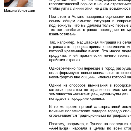
геополитической борьбе в нашем стратегиче
чтобы уйти с линии огня, не дать возможнос
Максим Золотухин
При этом в Астане наверняка оценивали вс
самом общем смысле ситуация в совреме
подчеркнуть, что мы делаем только первые 
тех же арабских странах последние пять
взаимосвязаны.
Так, например, масштабная миграция из села
странах этот процесс привел к появлению м
которой чрезвычайно высок. Эта масса люде
продукты, и ей практически нечего терят
арабских странах.
Одновременно при переезде в город разруша
села формируют новые социальные отношения
некомфортно вне общины, членом которой он
Одним из способов выживания в городских
которых при этом не ограничена властью 
землячества «чимкентцев», «джамбульцев», 
попадают в городские хроники.
В то же время прямой альтернативой земл
влияние исламистских лидеров гораздо сил
ограничивается традиционными патриархаль
Поэтому, например, в Тунисе на последних
«Ан-Нахда» набрала в целом по всей стра