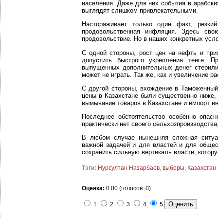
населения. Даже для них события в арабски
выглядят слишком привлекательными.
Настораживает только один факт, резки
продовольственная инфляция. Здесь сво
продовольствие. Но в наших конкретных усл
С одной стороны, рост цен на нефть и пр
допустить быстрого укрепления тенге. П
выпущенных дополнительных денег стерилиз
может не играть. Так же, как и увеличение 
С другой стороны, вхождение в Таможенный
цены в Казахстане были существенно ниже, 
вымывание товаров в Казахстане и импорт и
Последнее обстоятельство особенно опас
практически нет своего сельхозпроизводства
В любом случае нынешняя сложная ситуаци
важной задачей и для властей и для общес
сохранить сильную вертикаль власти, котору
Тэги:
Нурсултан Назарбаев
,
выборы
,
Казахстан
Оценка:
0.00 (голосов: 0)
1
2
3
4
5