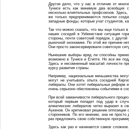
Другое дело, что у нас в отличие от мног
Тунисе есть как минимум два всеобщих со
несколько влиятельных профсоюзов. Здесь, 
же только предпринимаются попытки созда
западные фонды, которые учат студентов, ка
Так что можно сказать, что мы еще только в
наших соседей в Узбекистане ситуация го
стороны, почти советский порядок, с другой
рыночной экономике. По этой же причине нет
Они просто законсервировали советскую ситуа
Нынешние выборы вряд ли способны принест
возможно в Тунисе и Египте. Но все же по
Здесь и несомненный масштаб личности пре
курсу развития страны.
Например, национальные меньшинства могут
могут не учитывать опыта соседней Кирги
либералы. Они хотят либеральных реформ и 
очень серьезно обеспокоены событиями в сос
При всей заманчивости либерального процес
который первым попадет под удар в случа
алматинских либералов четко выразил в св
Аукенов. Он критиковал решение оппозиции о
сторонников. По его мнению, она не просто
раз предложить свою собственную программу
Здесь как раз и начинается самое сложное