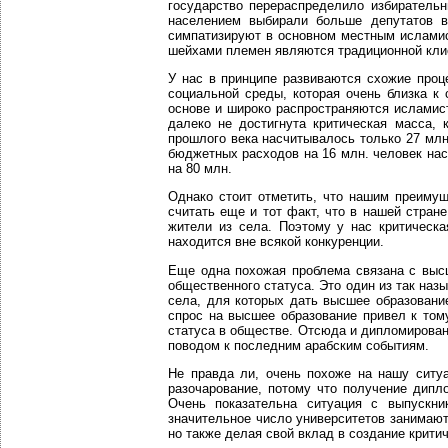
государство перераспределило избиратель
населением выбирали больше депутатов в
симпатизируют в основном местным исламис
шейхами племен являются традиционной кли
У нас в принципе развиваются схожие проц
социальной среды, которая очень близка к
основе и широко распространяются исламист
далеко не достигнута критическая масса, 
прошлого века насчитывалось только 27 млн
бюджетных расходов на 16 млн. человек нас
на 80 млн.
Однако стоит отметить, что нашим преимущ
считать еще и тот факт, что в нашей стран
жители из села. Поэтому у нас критическа
находится вне всякой конкуренции.
Еще одна похожая проблема связана с выс
общественного статуса. Это один из так на
села, для которых дать высшее образовани
спрос на высшее образование привел к том
статуса в обществе. Отсюда и дипломирован
поводом к последним арабским событиям.
Не правда ли, очень похоже на нашу ситу
разочарование, потому что получение дипл
Очень показательна ситуация с выпускни
значительное число университетов занимают
но также делая свой вклад в создание крити