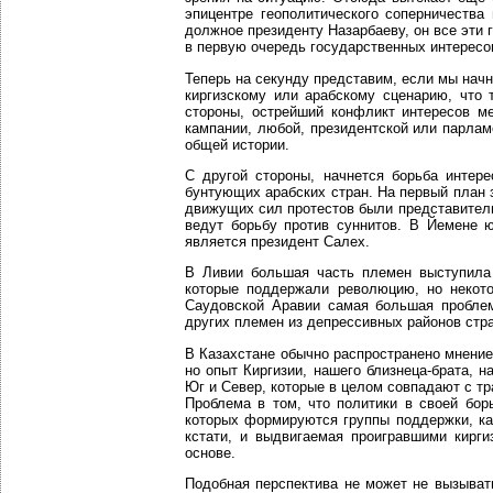
эпицентре геополитического соперничеств
должное президенту Назарбаеву, он все эти
в первую очередь государственных интересо
Теперь на секунду представим, если мы нач
киргизскому или арабскому сценарию, что 
стороны, острейший конфликт интересов м
кампании, любой, президентской или парла
общей истории.
С другой стороны, начнется борьба интере
бунтующих арабских стран. На первый план 
движущих сил протестов были представител
ведут борьбу против суннитов. В Йемене 
является президент Салех.
В Ливии большая часть племен выступила
которые поддержали революцию, но некото
Саудовской Аравии самая большая пробле
других племен из депрессивных районов стр
В Казахстане обычно распространено мнение
но опыт Киргизии, нашего близнеца-брата, 
Юг и Север, которые в целом совпадают с тр
Проблема в том, что политики в своей бо
которых формируются группы поддержки, как
кстати, и выдвигаемая проигравшими кирг
основе.
Подобная перспектива не может не вызыват