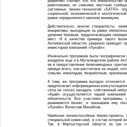
развития» считает, что это обязательство 
работниками, их семьями, местным сообще
системных бизнес-технологий «SATIO» оп
социальной, экономической и экологическо
рамки определенного законом минимума.
Действительно, многие специалисты, зан
инициативы, выходящие за рамки обязатель
уровнем базовым, предполагающим своеврем
мест. И в качестве примера такого боле
Актюбинской областях уверенно приводят п
инвестором компанией «Лукойл».
Изначально программа была географически 
внедрена еще и в Мугалжарском районе Актю
ее в предоставлении безвозмездных грантов
прежде всего, она рассчитана на людей, ко
семьям, инвалидам, безработным, оралманам.
К тому же программа выгодно отличается 
предполагает информационно-консультационн
села не только наладить собственный небо
«Арай» осуществляется нашей компанией 
обязательств. Все участники программы,
развивается бизнес, и оказываем ему по
«Лукойл» Вячеслав Михайлов.
Наиболее жизнеспособные бизнес-проекты,
специальной комиссией, в состав которой 
Так, в Мангыстауской области за три 