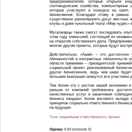
предпринимателей, которые открыли ко
скотоводческие хозяйства, компьютерные 
которые участвуют в конкурсе на грант,
бизнесменов. Благодаря этому в рамках
существенно разнообразить досуг местных 
клубы и даже кукольный театр «Мир чудес» в
Мугалжарцы также смогут последовать опыт
этом году комиссией, состоящей из независ
на открытие собственного дела. Предпринима
многие другие проекты, которые будут востр
Действительно, «Арай» – это достаточно
обязанностей и контрактных обязательств 
области премиями – президентской премией
социальный проект, реализованный бизнесом
других бизнесменов, ведь чем шире будет
большем выигрыше окажутся все участники д
Тем более что с ростом нашей экономики и
раньше от компаний требовались достато
качественных услуг и заканчивая соблюден
бизнеса ожидают более весомого вклада 
принципов социально ответственного бизнеса
на будущее.
Тэги:
социальная отвественность
,
бизнес
Оценка:
0.00 (голосов: 0)