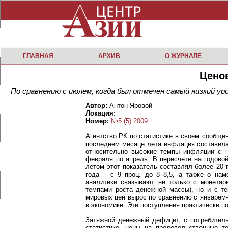
ГЛАВНАЯ
АРХИВ
О ЖУРНАЛЕ
Цено
По сравнению с июлем, когда был отмечен самый низкий уро
Автор:
Антон Яровой
Локация:
Номер:
№5 (5) 2009
Агентство РК по статистике в своем сообще
последнем месяце лета инфляция составила 0
относительно высокие темпы инфляции с 
февраля по апрель. В пересчете на годово
летом этот показатель составлял более 20
года – с 9 проц. до 8–8,5, а также о на
аналитики связывают не только с монетар
темпами роста денежной массы), но и с те
мировых цен вырос по сравнению с январем
в экономике. Эти поступления практически 
Затяжной денежный дефицит, с потребитель
статистике, цены на продовольственные т