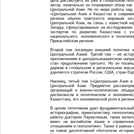
цель рассмотреть их уже в глобальном геоп
автор, изначально он планировал обзор как
Центральной Азии. Но по мере работы над 
«Центральная Азия и Казахстан в совреме
регионе обычно трактуются мировым экс
Центральной Азии, ее связь с известной на
Запада, сфокусированных на исследовании 
экспертов по развитию Казахстана с уч
национального, экономического и политиче
Прикаспийском регионе.
Второй том посвящен внешней политике и
Центральной Азией. Третий том – об истор
преломлением в центральноазиатском напра
стал продолжением третьего. Но он посвя
держав в глобальном и региональном масш
уделяется стратегии России, США, стран Евр
Наконец, пятый том («Центральная Азия в
Центральной Азии. Предметно рассматри
организаций и военно-политических объ
дисбалансов в политическом и экономиче
Казахстану, его экономической роли в регио
В целом пятитомник дает фундаментальный
историографию, ориенталистику, геополитик
работы доктором Лаумулиным, также включа
веке» на английском языке и справочно
отношениям и геополитике». Также в рамках
из томов десятитомной «Антологии истории