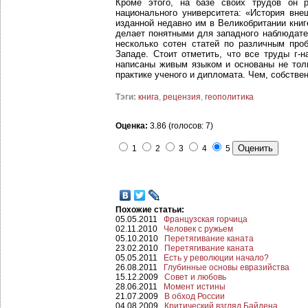
Кроме этого, на базе своих трудов он 
национального университета: «История вн
изданной недавно им в Великобритании книг
делает понятными для западного наблюдате
несколько сотен статей по различным про
Западе. Стоит отметить, что все труды г-
написаны живым языком и основаны не толь
практике ученого и дипломата. Чем, собств
Тэги:
книга
,
рецензия
,
геополитика
Оценка:
3.86 (голосов: 7)
1
2
3
4
5
Похожие статьи:
05.05.2011
Французская горчица
02.11.2010
Человек с ружьем
05.10.2010
Перетягивание каната
23.02.2010
Перетягивание каната
05.05.2011
Есть у революции начало?
26.08.2011
Глубинные основы евразийства
15.12.2009
Совет и любовь
28.06.2011
Момент истины
21.07.2009
В обход России
04.08.2009
Критический взгляд Байдена