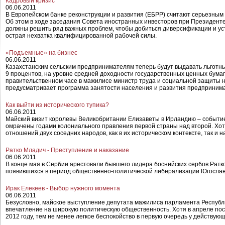
Кадровый кризис
06.06.2011
В Европейском банке реконструкции и развития (ЕБРР) считают серьезным
Об этом в ходе заседания Совета иностранных инвесторов при Президенте
должны решить ряд важных проблем, чтобы добиться диверсификации и уст
острая нехватка квалифицированной рабочей силы.
«Подъемные» на бизнес
06.06.2011
Казахстанским сельским предпринимателям теперь будут выдавать льготны
9 процентов, на уровне средней доходности государственных ценных бумаг.
правительственном часе в мажилисе министр труда и социальной защиты 
предусматривает программа занятости населения и развития предпринимат
Как выйти из исторического тупика?
06.06.2011
Майский визит королевы Великобритании Елизаветы в Ирландию – событие,
омрачены годами колониального правления первой страны над второй. Хотя
отношений двух соседних народов, как в их историческом контексте, так и 
Ратко Младич - Преступление и наказание
06.06.2011
В конце мая в Сербии арестовали бывшего лидера боснийских сербов Ратк
появившихся в период общественно-политической либерализации Югослави
Ирак Елекеев - Выбор нужного момента
06.06.2011
Безусловно, майское выступление депутата мажилиса парламента Республи
впечатление на широкую политическую общественность. Хотя в апреле посл
2012 году, тем не менее легкое беспокойство в первую очередь у действую