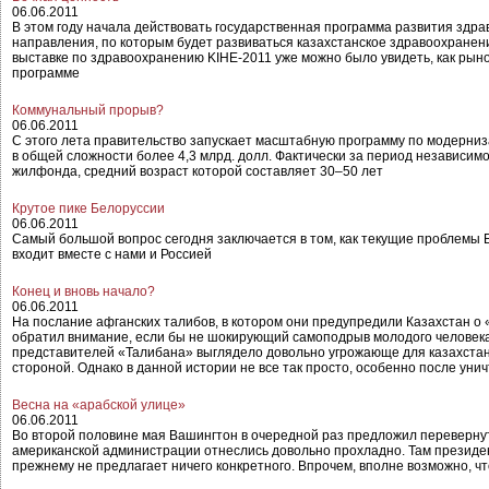
06.06.2011
В этом году начала действовать государственная программа развития здр
направления, по которым будет развиваться казахстанское здравоохране
выставке по здравоохранению KIHE-2011 уже можно было увидеть, как рыно
программе
Коммунальный прорыв?
06.06.2011
С этого лета правительство запускает масштабную программу по модерниза
в общей сложности более 4,3 млрд. долл. Фактически за период независим
жилфонда, средний возраст которой составляет 30–50 лет
Крутое пике Белоруссии
06.06.2011
Самый большой вопрос сегодня заключается в том, как текущие проблемы Б
входит вместе с нами и Россией
Конец и вновь начало?
06.06.2011
На послание афганских талибов, в котором они предупредили Казахстан о 
обратил внимание, если бы не шокирующий самоподрыв молодого человека 
представителей «Талибана» выглядело довольно угрожающе для казахстанс
стороной. Однако в данной истории не все так просто, особенно после ун
Весна на «арабской улице»
06.06.2011
Во второй половине мая Вашингтон в очередной раз предложил перевернут
американской администрации отнеслись довольно прохладно. Там президен
прежнему не предлагает ничего конкретного. Впрочем, вполне возможно, 