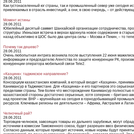
28.06.2011
Как густонаселенный юг страны, так и промышленный север уже сегодня 
привлекаемых в отрасль инвестиций, а они, в свою очередь, – от действую
Момент истины
28.06.2011
Юбилейный десятый саммит Шанхайской организации сотрудничества, про
структуры. Июньская встреча в верхах вдохнула новое содержание в старые
назад объективно в ШОС было два центра силы – Москва и Пекин, – то тепе
Почему так дешево?
28.06.2011
Очень любопытная интрига возникла после выступления 22 июня мажилисме
информации и председателю Агентства по защите конкуренции РК, произв
конкуренции оператора мобильной связи Tele2.
«Казцинк»: таджикское направление?
28.06.2011
Консорциум казахстанских компаний, в который входит «Казцинк», приним
Канимансур в Таджикистане. Для «Казцинка» и его партнеров это серьезн
пределами страны. Тем более что месторождение Канимансур полностью го
казахстанской стороны достаточно серьезные, хотя соперник – британо-авс
над проектом. BHP – крупнейшая на сегодня в горнодобывающей промышл
ресурсов. Ключевые регионы ее деятельности – Африка, Австралия и Латинс
Челночный рай?
28.06.2011
Торговцев-челноков, завозящих товары из дальнего зарубежья, могут обр
источники в комиссии Таможенного союза, будет разрешен ввоз физически
Согласно данным, которые приводит источник, новые нормы будут приняты 