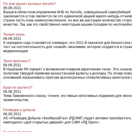
По ком звонит колокол Актобе?
06.06.2011
Взрыв в областном управлении КНБ по Актобе, совершенный самоубийцей 1
заключается в том, является ли это единичной акцией какого-нибудь отчая
стране пусть пока немногочисленное, но все же растущее количество стор
качество. Так, как это свойственно некоторым нашим соседям по неспокойн
Тонкая грань
06.06.2011
К середине года становится очевидно, что 2011-й оказался для Казахстана
тест на состоятельность для «новой» экономики, которая создается в стр
модернизации
Тенге крепчает?
06.06.2011
В Нацбанке РК говорят о возможном плавном укреплении тенге. Это означа
политики твердой привязки казахстанской валюты к доллару. По этому пово
оснований ограничивать притоки краткосрочных спекулятивных капиталов 
Брак по расчету?
06.06.2011
Тема Таможенного союза, точнее, его явных негативных издержек для экон
правительства.
Разведка и добыча
06.06.2011
АО «Разведка Добыча «КазМунайГаз» (РД КМГ) будет активно приобретать
ежегодного «дня открытых дверей» для СМИ «РД Open».