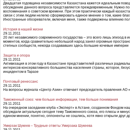
Двадцатая годовщина независимости Казахстана кажется идеальным повод
обсуждение данного вопроса представляется преждевременным. Нужно по к
воспоминания о советском времени. При этом практически каждый казахста
связи с этим людям нелегко сформировать единое мнение о том, какие бла
Иностранные обозреватели, включая меня, также подвержены влиянию пол
История в нашей жизни
29.11.2011
20 лет независимого современного государства – это всего лишь эпизод в ис
моментов, когда сравнительно небольшой народ занял огромные пространс
степных сообществ, некогда создававших здесь большие кочевые империи
Защита и опора
29.11.2011
Активизация в этом году в Казахстане представителей различных радикаль
интересов консервативного большинства населения страны, которое, без
инцидентом в Таразе
Почтовый ренессанс
29.11.2011
На вопросы журнала «Центр Азии» отвечает председатель правления АО 
Таможенный союз: чем больше информации, тем больше понимания
29.11.2011
На очередном заседании клуба «Эксперт» в Астане, созданном Фондом нац
обсуждали актуальную сегодня тему Таможенного союза, его плюсы и минус
едином мнении, понятно, оппоненты не сошлись, хотя явно открыли друг др
Умирзак Шукеев – Трудные ответы Умирзака Шукеева
29.11.2011