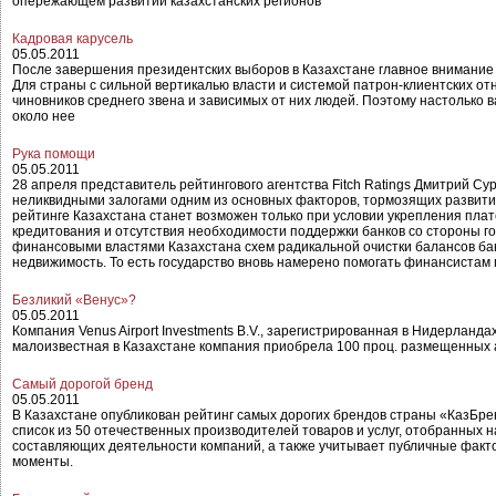
опережающем развитии казахстанских регионов
Кадровая карусель
05.05.2011
После завершения президентских выборов в Казахстане главное внимание 
Для страны с сильной вертикалью власти и системой патрон-клиентских 
чиновников среднего звена и зависимых от них людей. Поэтому настолько 
около нее
Рука помощи
05.05.2011
28 апреля представитель рейтингового агентства Fitch Ratings Дмитрий С
неликвидными залогами одним из основных факторов, тормозящих развити
рейтинге Казахстана станет возможен только при условии укрепления плат
кредитования и отсутствия необходимости поддержки банков со стороны г
финансовыми властями Казахстана схем радикальной очистки балансов банк
недвижимость. То есть государство вновь намерено помогать финансистам 
Безликий «Венус»?
05.05.2011
Компания Venus Airport Investments B.V., зарегистрированная в Нидерла
малоизвестная в Казахстане компания приобрела 100 проц. размещенных 
Самый дорогой бренд
05.05.2011
В Казахстане опубликован рейтинг самых дорогих брендов страны «КазБре
список из 50 отечественных производителей товаров и услуг, отобранных 
составляющих деятельности компаний, а также учитывает публичные факто
моменты.