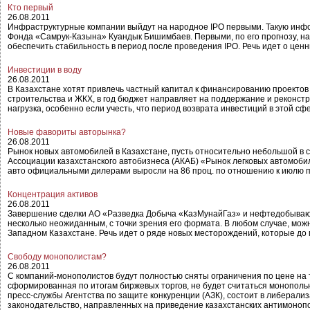
Кто первый
26.08.2011
Инфраструктурные компании выйдут на народное IPO первыми. Такую инф
Фонда «Самрук-Казына» Куандык Бишимбаев. Первыми, по его прогнозу, н
обеспечить стабильность в период после проведения IPO. Речь идет о це
Инвестиции в воду
26.08.2011
В Казахстане хотят привлечь частный капитал к финансированию проектов 
строительства и ЖКХ, в год бюджет направляет на поддержание и реконст
нагрузка, особенно если учесть, что период возврата инвестиций в этой с
Новые фавориты авторынка?
26.08.2011
Рынок новых автомобилей в Казахстане, пусть относительно небольшой в с
Ассоциации казахстанского автобизнеса (АКАБ) «Рынок легковых автомобил
авто официальными дилерами выросли на 86 проц. по отношению к июлю п
Концентрация активов
26.08.2011
Завершение сделки АО «Разведка Добыча «КазМунайГаз» и нефтедобывающ
несколько неожиданным, с точки зрения его формата. В любом случае, мо
Западном Казахстане. Речь идет о ряде новых месторождений, которые д
Свободу монополистам?
26.08.2011
С компаний-монополистов будут полностью сняты ограничения по цене на т
сформированная по итогам биржевых торгов, не будет считаться монопольн
пресс-службы Агентства по защите конкуренции (АЗК), состоит в либерали
законодательство, направленных на приведение казахстанских антимонопо