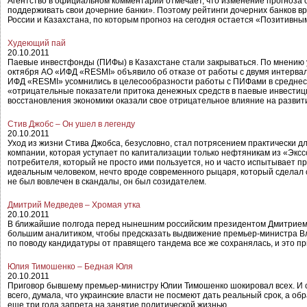
Агентство в официальном комментарии отмечает, что изменение прогноза
поддерживать свои дочерние банки». Поэтому рейтинги дочерних банков вр
России и Казахстана, по которым прогноз на сегодня остается «Позитивны
Худеющий пай
20.10.2011
Паевые инвестфонды (ПИФы) в Казахстане стали закрываться. По мнению у
октября АО «ИФД «RESMI» объявило об отказе от работы с двумя интерва
ИФД «RESMI» усомнились в целесообразности работы с ПИФами в среднеср
«отрицательные показатели притока денежных средств в паевые инвести
восстановления экономики оказали свое отрицательное влияние на развит
Стив Джобс – Он ушел в легенду
20.10.2011
Уход из жизни Стива Джобса, безусловно, стал потрясением практически дл
компании, которая уступает по капитализации только нефтяникам из «Эксс
потребителя, который не просто ими пользуется, но и часто испытывает при
идеальным человеком, нечто вроде современного рыцаря, который сделал 
не был вовлечен в скандалы, он был созидателем.
Дмитрий Медведев – Хромая утка
20.10.2011
В ближайшие полгода перед нынешним российским президентом Дмитрием М
большим аналитиком, чтобы предсказать выдвижение премьер-министра Вла
по поводу кандидатуры от правящего тандема все же сохранялась, и это 
Юлия Тимошенко – Бедная Юля
20.10.2011
Приговор бывшему премьер-министру Юлии Тимошенко шокировал всех. И са
всего, думала, что украинские власти не посмеют дать реальный срок, а об
еще три года запрета на занятие политической жизнью.