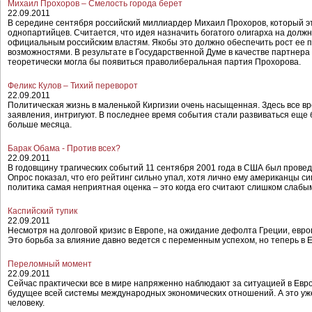
Михаил Прохоров – Смелость города берет
22.09.2011
В середине сентября российский миллиардер Михаил Прохоров, который эт
однопартийцев. Считается, что идея назначить богатого олигарха на долж
официальным российским властям. Якобы это должно обеспечить рост ее п
возможностями. В результате в Государственной Думе в качестве партнер
теоретически могла бы появиться праволиберальная партия Прохорова.
Феликс Кулов – Тихий переворот
22.09.2011
Политическая жизнь в маленькой Киргизии очень насыщенная. Здесь все вр
заявления, интригуют. В последнее время события стали развиваться еще 
больше месяца.
Барак Обама - Против всех?
22.09.2011
В годовщину трагических событий 11 сентября 2001 года в США был прове
Опрос показал, что его рейтинг сильно упал, хотя лично ему американцы с
политика самая неприятная оценка – это когда его считают слишком слабым
Каспийский тупик
22.09.2011
Несмотря на долговой кризис в Европе, на ожидание дефолта Греции, евр
Это борьба за влияние давно ведется с переменным успехом, но теперь в 
Переломный момент
22.09.2011
Сейчас практически все в мире напряженно наблюдают за ситуацией в Европе
будущее всей системы международных экономических отношений. А это уже
человеку.