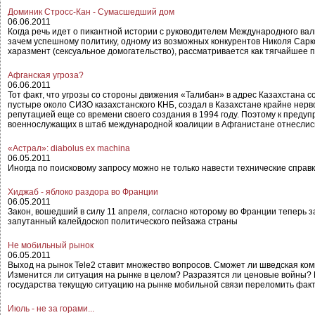
Доминик Стросс-Кан - Сумасшедший дом
06.06.2011
Когда речь идет о пикантной истории с руководителем Международного вал
зачем успешному политику, одному из возможных конкурентов Николя Сарко
харазмент (сексуальное домогательство), рассматривается как тягчайшее 
Афганская угроза?
06.06.2011
Тот факт, что угрозы со стороны движения «Талибан» в адрес Казахстана с
пустыре около СИЗО казахстанского КНБ, создал в Казахстане крайне нерв
репутацией еще со времени своего создания в 1994 году. Поэтому к преду
военнослужащих в штаб международной коалиции в Афганистане отнеслись
«Астрал»: diabolus ex machina
06.05.2011
Иногда по поисковому запросу можно не только навести технические справ
Хиджаб - яблоко раздора во Франции
06.05.2011
Закон, вошедший в силу 11 апреля, согласно которому во Франции теперь
запутанный калейдоскоп политического пейзажа страны
Не мобильный рынок
06.05.2011
Выход на рынок Tele2 ставит множество вопросов. Сможет ли шведская ком
Изменится ли ситуация на рынке в целом? Разразятся ли ценовые войны? П
государства текущую ситуацию на рынке мобильной связи переломить фак
Июль - не за горами...