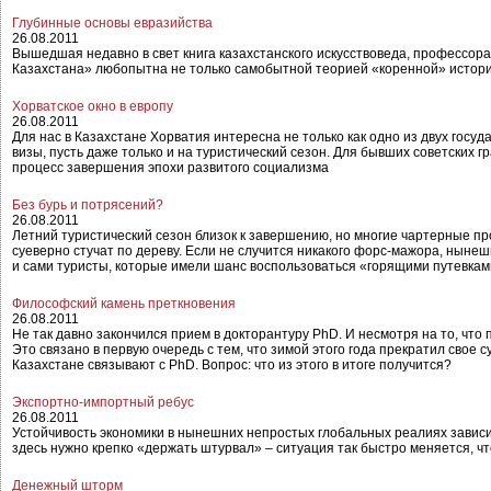
Глубинные основы евразийства
26.08.2011
Вышедшая недавно в свет книга казахстанского искусствоведа, профессор
Казахстана» любопытна не только самобытной теорией «коренной» истори
Хорватское окно в европу
26.08.2011
Для нас в Казахстане Хорватия интересна не только как одно из двух госуд
визы, пусть даже только и на туристический сезон. Для бывших советских 
процесс завершения эпохи развитого социализма
Без бурь и потрясений?
26.08.2011
Летний туристический сезон близок к завершению, но многие чартерные п
суеверно стучат по дереву. Если не случится никакого форс-мажора, нынеш
и сами туристы, которые имели шанс воспользоваться «горящими путевкам
Философский камень преткновения
26.08.2011
Не так давно закончился прием в докторантуру PhD. И несмотря на то, чт
Это связано в первую очередь с тем, что зимой этого года прекратил свое 
Казахстане связывают с PhD. Вопрос: что из этого в итоге получится?
Экспортно-импортный ребус
26.08.2011
Устойчивость экономики в нынешних непростых глобальных реалиях зависи
здесь нужно крепко «держать штурвал» – ситуация так быстро меняется, 
Денежный шторм