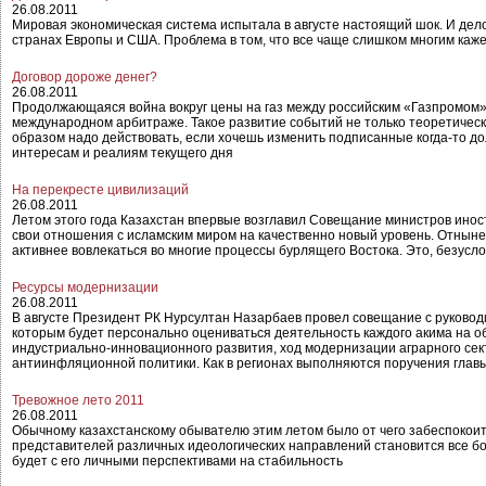
26.08.2011
Мировая экономическая система испытала в августе настоящий шок. И дело 
странах Европы и США. Проблема в том, что все чаще слишком многим кажет
Договор дороже денег?
26.08.2011
Продолжающаяся война вокруг цены на газ между российским «Газпромом»
международном арбитраже. Такое развитие событий не только теоретически
образом надо действовать, если хочешь изменить подписанные когда-то д
интересам и реалиям текущего дня
На перекресте цивилизаций
26.08.2011
Летом этого года Казахстан впервые возглавил Совещание министров инос
свои отношения с исламским миром на качественно новый уровень. Отнын
активнее вовлекаться во многие процессы бурлящего Востока. Это, безусл
Ресурсы модернизации
26.08.2011
В августе Президент РК Нурсултан Назарбаев провел совещание с руковод
которым будет персонально оцениваться деятельность каждого акима на о
индустриально-инновационного развития, ход модернизации аграрного сек
антиинфляционной политики. Как в регионах выполняются поручения главы
Тревожное лето 2011
26.08.2011
Обычному казахстанскому обывателю этим летом было от чего забеспокоить
представителей различных идеологических направлений становится все бол
будет с его личными перспективами на стабильность