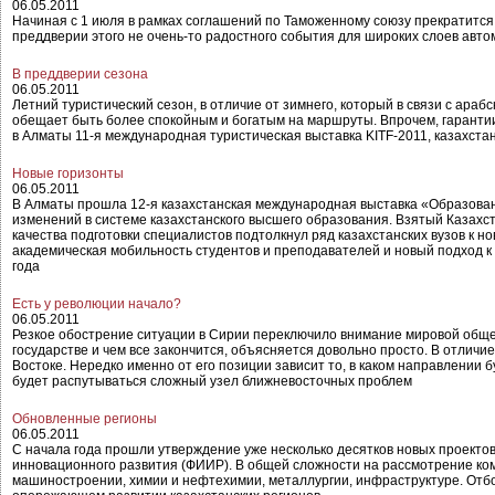
06.05.2011
Начиная с 1 июля в рамках соглашений по Таможенному союзу прекратится
преддверии этого не очень-то радостного события для широких слоев авт
В преддверии сезона
06.05.2011
Летний туристический сезон, в отличие от зимнего, который в связи с ара
обещает быть более спокойным и богатым на маршруты. Впрочем, гарантии 
в Алматы 11-я международная туристическая выставка KITF-2011, казахста
Новые горизонты
06.05.2011
В Алматы прошла 12-я казахстанская международная выставка «Образовани
изменений в системе казахстанского высшего образования. Взятый Казах
качества подготовки специалистов подтолкнул ряд казахстанских вузов к 
академическая мобильность студентов и преподавателей и новый подход к 
года
Есть у революции начало?
06.05.2011
Резкое обострение ситуации в Сирии переключило внимание мировой общес
государстве и чем все закончится, объясняется довольно просто. В отличи
Востоке. Нередко именно от его позиции зависит то, в каком направлении 
будет распутываться сложный узел ближневосточных проблем
Обновленные регионы
06.05.2011
С начала года прошли утверждение уже несколько десятков новых проекто
инновационного развития (ФИИР). В общей сложности на рассмотрение ком
машиностроении, химии и нефтехимии, металлургии, инфраструктуре. Отбо