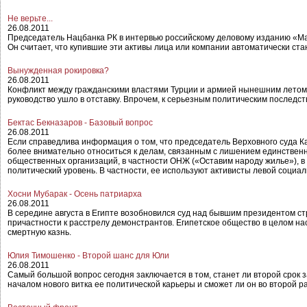
Не верьте...
26.08.2011
Председатель Нацбанка РК в интервью российскому деловому изданию «Ма
Он считает, что купившие эти активы лица или компании автоматически ст
Вынужденная рокировка?
26.08.2011
Конфликт между гражданскими властями Турции и армией нынешним летом 
руководство ушло в отставку. Впрочем, к серьезным политическим послед
Бектас Бекназаров - Базовый вопрос
26.08.2011
Если справедлива информация о том, что председатель Верховного суда Ка
более внимательно относиться к делам, связанным с лишением единственн
общественных организаций, в частности ОНЖ («Оставим народу жилье»), в К
политический уровень. В частности, ее используют активисты левой социа
Хосни Мубарак - Осень патриарха
26.08.2011
В середине августа в Египте возобновился суд над бывшим президентом с
причастности к расстрелу демонстрантов. Египетское общество в целом н
смертную казнь.
Юлия Тимошенко - Второй шанс для Юли
26.08.2011
Самый большой вопрос сегодня заключается в том, станет ли второй сро
началом нового витка ее политической карьеры и сможет ли он во второй ра