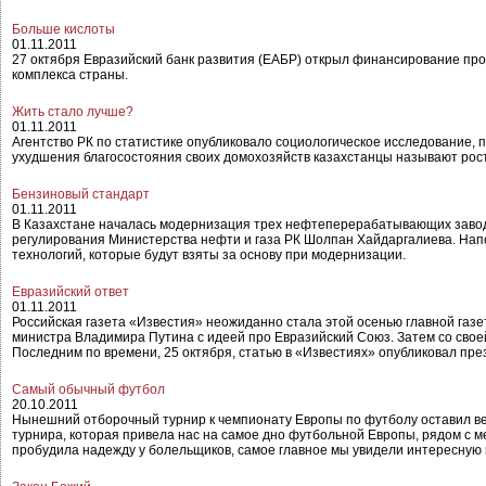
Больше кислоты
01.11.2011
27 октября Евразийский банк развития (ЕАБР) открыл финансирование про
комплекса страны.
Жить стало лучше?
01.11.2011
Агентство РК по статистике опубликовало социологическое исследование,
ухудшения благосостояния своих домохозяйств казахстанцы называют рост
Бензиновый стандарт
01.11.2011
В Казахстане началась модернизация трех нефтеперерабатывающих завод
регулирования Министерства нефти и газа РК Шолпан Хайдаргалиева. Напо
технологий, которые будут взяты за основу при модернизации.
Евразийский ответ
01.11.2011
Российская газета «Известия» неожиданно стала этой осенью главной газет
министра Владимира Путина с идеей про Евразийский Союз. Затем со свое
Последним по времени, 25 октября, статью в «Известиях» опубликовал пр
Самый обычный футбол
20.10.2011
Нынешний отборочный турнир к чемпионату Европы по футболу оставил ве
турнира, которая привела нас на самое дно футбольной Европы, рядом с 
пробудила надежду у болельщиков, самое главное мы увидели интересную 