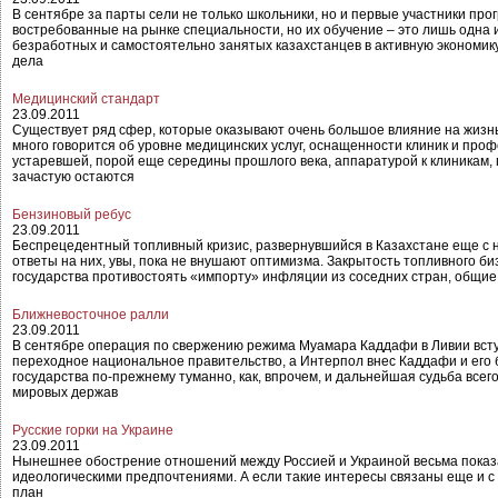
В сентябре за парты сели не только школьники, но и первые участники пр
востребованные на рынке специальности, но их обучение – это лишь одна 
безработных и самостоятельно занятых казахстанцев в активную экономик
дела
Медицинский стандарт
23.09.2011
Существует ряд сфер, которые оказывают очень большое влияние на жизнь 
много говорится об уровне медицинских услуг, оснащенности клиник и про
устаревшей, порой еще середины прошлого века, аппаратурой к клиникам,
зачастую остаются
Бензиновый ребус
23.09.2011
Беспрецедентный топливный кризис, развернувшийся в Казахстане еще с н
ответы на них, увы, пока не внушают оптимизма. Закрытость топливного б
государства противостоять «импорту» инфляции из соседних стран, общие
Ближневосточное ралли
23.09.2011
В сентябре операция по свержению режима Муамара Каддафи в Ливии всту
переходное национальное правительство, а Интерпол внес Каддафи и его 
государства по-прежнему туманно, как, впрочем, и дальнейшая судьба всег
мировых держав
Русские горки на Украине
23.09.2011
Нынешнее обострение отношений между Россией и Украиной весьма показат
идеологическими предпочтениями. А если такие интересы связаны еще и с
план