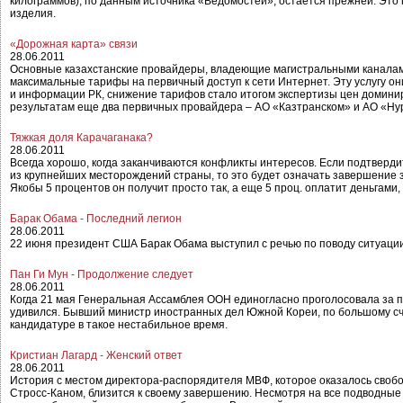
килограммов), по данным источника «Ведомостей», остается прежней. Это 
изделия.
«Дорожная карта» связи
28.06.2011
Основные казахстанские провайдеры, владеющие магистральными каналами
максимальные тарифы на первичный доступ к сети Интернет. Эту услугу он
и информации РК, снижение тарифов стало итогом экспертизы цен доминир
результатам еще два первичных провайдера – АО «Казтранском» и АО «Нурс
Тяжкая доля Карачаганака?
28.06.2011
Всегда хорошо, когда заканчиваются конфликты интересов. Если подтверд
из крупнейших месторождений страны, то это будет означать завершение
Якобы 5 процентов он получит просто так, а еще 5 проц. оплатит деньгами
Барак Обама - Последний легион
28.06.2011
22 июня президент США Барак Обама выступил с речью по поводу ситуации 
Пан Ги Мун - Продолжение следует
28.06.2011
Когда 21 мая Генеральная Ассамблея ООН единогласно проголосовала за п
удивился. Бывший министр иностранных дел Южной Кореи, по большому счет
кандидатуре в такое нестабильное время.
Кристиан Лагард - Женский ответ
28.06.2011
История с местом директора-распорядителя МВФ, которое оказалось своб
Стросс-Каном, близится к своему завершению. Несмотря на все подводные