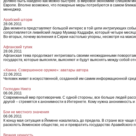
должно быть найдено как можно быстрее. В мировой экономике слишком мн
Европе. Вполне возможно, что пожарные меры потребуются в самом ближа
менеджер.
Арабский шторм
28.06.2011
Два момента представляют большой интерес в той цепи интригующих событи
сопротивляется ливийский лидер Муамар Каддафи, который четыре месяца 
Во-вторых, почему волнения в Сирии настолько упорны, несмотря на макс
Афганский тупик
28.06.2011
Афганская тема продолжает интриговать своими неожиданными поворотами.
государств, которые выясняли, выясняют и будут выяснять между собой от
«Ханна. Совершенное оружие»: аватары автора
22.06.2011
Человек живет в искусственной, созданной им самим информационной сред
Господин Никто
06.06.2011
Современный мир противоречив. С одной стороны, все больше людей расска
другой – стремятся к анонимности в Интернете. Кому нужна анонимность и
Бои не местного значения
06.06.2011
К концу мая ситуация в Йемене накалилась до предела. В стране все чаще 
расколоть йеменское общество, но и превратить государство Аравийского 
Вечная ценность