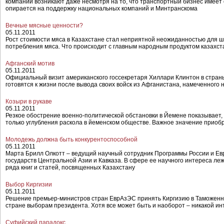
компаний возникают даже несмотря на то, что транспортный бизнес имеет
опирается на поддержку национальных компаний и Минтранскома
Вечные мясные ценности?
05.11.2011
Рост стоимости мяса в Казахстане стал неприятной неожиданностью для ш
потребления мяса. Что происходит с главным народным продуктом казахст
Афганский мотив
05.11.2011
Официальный визит американского госсекретаря Хиллари Клинтон в стран
готовятся к жизни после вывода своих войск из Афганистана, намеченного 
Козыри в рукаве
05.11.2011
Резкое обострение военно-политической обстановки в Йемене показывает, 
только углубления раскола в йеменском обществе. Важное значение приоб
Молодежь должна быть конкурентоспособной
05.11.2011
Марта Брилл Олкотт – ведущий научный сотрудник Программы России и Е
государств Центральной Азии и Кавказа. В сфере ее научного интереса л
ряда книг и статей, посвященных Казахстану
Выбор Киргизии
05.11.2011
Решение премьер-министров стран ЕврАзЭС принять Киргизию в Таможенны
стране выборам президента. Хотя все может быть и наоборот – никакой интр
Суфийский парадокс