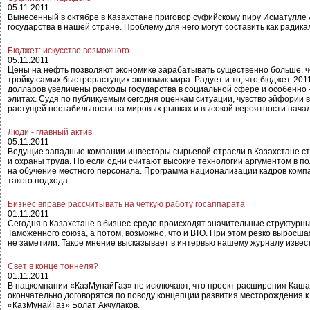
05.11.2011
Вынесенный в октябре в Казахстане приговор суфийскому пиру Исматулле 
государства в нашей стране. Проблему для него могут составить как радик
Бюджет: искусство возможного
05.11.2011
Цены на нефть позволяют экономике зарабатывать существенно больше, чем
тройку самых быстрорастущих экономик мира. Радует и то, что бюджет-2011
долларов увеличены расходы государства в социальной сфере и особенно 
элитах. Судя по публикуемым сегодня оценкам ситуации, чувство эйфории в
растущей нестабильности на мировых рынках и высокой вероятности нача
Люди - главный актив
05.11.2011
Ведущие западные компании-инвесторы сырьевой отрасли в Казахстане ст
и охраны труда. Но если одни считают высокие технологии аргументом в п
на обучение местного персонала. Программа национализации кадров комп
такого подхода
Бизнес вправе рассчитывать на четкую работу госаппарата
01.11.2011
Сегодня в Казахстане в бизнес-среде происходят значительные структурн
Таможенного союза, а потом, возможно, что и ВТО. При этом резко выросша
не заметили. Такое мнение высказывает в интервью нашему журналу изве
Свет в конце тоннеля?
01.11.2011
В нацкомпании «КазМунайГаз» не исключают, что проект расширения Каша
окончательно договорятся по поводу концепции развития месторождения к 
«КазМунайГаз» Болат Акчулаков.