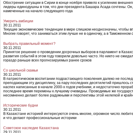
Обострение ситуации в Сирии в конце ноября привело к усилению внешнег
лидеры единодушны в том, что дни президента Башара Асада сочтены. Он, в
намеченные на начало следующего года
Умерить амбиции
30.11.2011
Текущие экономические тенденции в мире слишком неоднозначны, чтобы в
Многие говорят, что заниматься этим лучше не в одиночку, а в Таможенном
Выбрать правильный момент?
30.11.2011
Принятое решение о проведении досрочных выборов в парламент в Казахс
развития событий в этом году говорили довольно часто. Но никто не ожида
гораздо раньше всех прогнозируемых ранее сроков
Со школьной скамьи
30.11.2011
В патриотическом воспитании подрастающего поколения далеко не последн
преподающим эту дисциплину, за пару последних десятилетий пришлось ст
наспех написанные в начале 2000-х годов учебники, и недостаточно прора
последнее время перемены к лучшему очевидны. Проводимые же государст
несомненно делают более радужными и перспективы этой нелегкой и край
Исторические будни
30.11.2011
В Казахстане историей интересуются очень многие, огромное число любите
и что делают профессиональные историки
Советское наследие Казахстана
29.11.2011