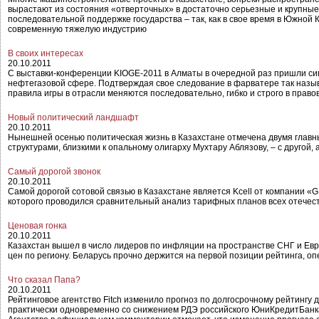
вырастают из состояния «отверточных» в достаточно серьезные и крупные
последовательной поддержке государства – так, как в свое время в Южно
современную тяжелую индустрию
В своих интересах
20.10.2011
С выставки-конференции KIOGE-2011 в Алматы в очередной раз пришли сиг
нефтегазовой сфере. Подтверждая свое следование в фарватере так называ
правила игры в отрасли меняются последовательно, гибко и строго в право
Новый политический ландшафт
20.10.2011
Нынешней осенью политическая жизнь в Казахстане отмечена двумя главны
структурами, близкими к опальному олигарху Мухтару Аблязову, – с другой
Самый дорогой звонок
20.10.2011
Самой дорогой сотовой связью в Казахстане является Kcell от компании «
которого проводился сравнительный анализ тарифных планов всех отече
Ценовая гонка
20.10.2011
Казахстан вышел в число лидеров по инфляции на пространстве СНГ и Ев
цен по региону. Беларусь прочно держится на первой позиции рейтинга, о
Что сказал Папа?
20.10.2011
Рейтинговое агентство Fitch изменило прогноз по долгосрочному рейтинг
практически одновременно со снижением РДЭ российского ЮниКредитБанка 