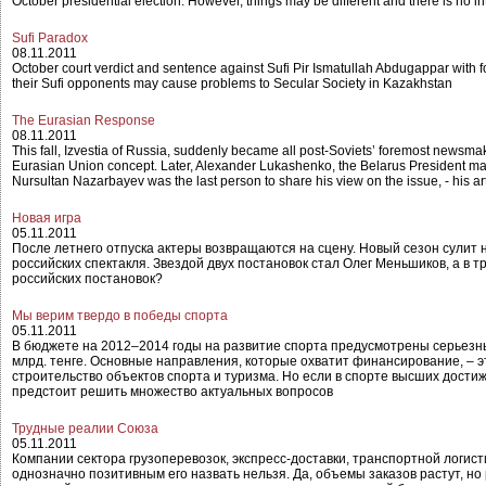
October presidential election. However, things may be different and there is no in
Sufi Paradox
08.11.2011
October court verdict and sentence against Sufi Pir Ismatullah Abdugappar with 
their Sufi opponents may cause problems to Secular Society in Kazakhstan
The Eurasian Response
08.11.2011
This fall, Izvestia of Russia, suddenly became all post-Soviets’ foremost newsmake
Eurasian Union concept. Later, Alexander Lukashenko, the Belarus President mad
Nursultan Nazarbayev was the last person to share his view on the issue, - his ar
Новая игра
05.11.2011
После летнего отпуска актеры возвращаются на сцену. Новый сезон сулит
российских спектакля. Звездой двух постановок стал Олег Меньшиков, а в
российских постановок?
Мы верим твердо в победы спорта
05.11.2011
В бюджете на 2012–2014 годы на развитие спорта предусмотрены серьезные
млрд. тенге. Основные направления, которые охватит финансирование, – 
строительство объектов спорта и туризма. Но если в спорте высших дости
предстоит решить множество актуальных вопросов
Трудные реалии Союза
05.11.2011
Компании сектора грузоперевозок, экспресс-доставки, транспортной логис
однозначно позитивным его назвать нельзя. Да, объемы заказов растут, но