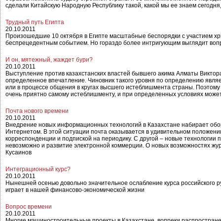
сделали Китайскую Народную Республику такой, какой мы ее знаем сегодн
Трудный путь Египта
20.10.2011
Произошедшие 10 октября в Египте масштабные беспорядки с участием хри
беспрецедентным событием. Но гораздо более интригующим выглядит вопр
И он, мятежный, жаждет бури?
20.10.2011
Выступление против казахстанских властей бывшего акима Алматы Виктора
определенное впечатление. Чиновник такого уровня по определению явля
или в процессе общения в кругах высшего истеблишмента страны. Поэтому 
очень приятно самому истеблишменту, и при определенных условиях может
Почта нового времени
20.10.2011
Внедрение новых информационных технологий в Казахстане набирает оборот
Интернетом. В этой ситуации почта оказывается в удивительном положени
корреспонденции и подпиской на периодику. С другой – новые технологии 
невозможно и развитие электронной коммерции. О новых возможностях жу
Кусаинов
Интеграционный курс?
20.10.2011
Нынешней осенью довольно значительное ослабление курса российского р
играет в нашей финансово-экономической жизни
Вопрос времени
20.10.2011
Многие машиностроительные проекты в Казахстане, вопреки распростран