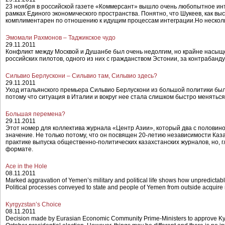
23 ноября в российской газете «Коммерсант» вышло очень любопытное ин
рамках Единого экономического пространства. Понятно, что Шукеев, как в
комплиментарен по отношению к идущим процессам интеграции.Но несколь
Эмомали Рахмонов – Таджикское чудо
29.11.2011
Конфликт между Москвой и Душанбе был очень недолгим, но крайне насыщен
российских пилотов, одного из них с гражданством Эстонии, за контрабан
Сильвио Берлускони – Сильвио там, Сильвио здесь?
29.11.2011
Уход итальянского премьера Сильвио Берлускони из большой политики был 
потому что ситуация в Италии и вокруг нее стала слишком быстро меняться
Большая перемена?
29.11.2011
Этот номер для коллектива журнала «Центр Азии», который два с половин
значение. Не только потому, что он посвящен 20-летию независимости Каза
практике выпуска общественно-политических казахстанских журналов, но, 
формате.
Ace in the Hole
08.11.2011
Marked aggravation of Yemen’s military and political life shows how unpredictable 
Political processes conveyed to state and people of Yemen from outside acquir
Kyrgyzstan’s Choice
08.11.2011
Decision made by Eurasian Economic Community Prime-Ministers to approve Kyrgy