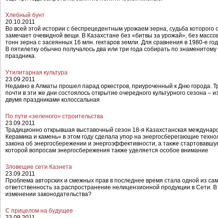
Хлебный бунт
20.10.2011
Во всей этой истории с беспрецедентным урожаем зерна, судьба которого 
замечает очевидной вещи. В Казахстане без «битвы за урожай», без массо
тонн зерна с засеянных 16 млн. гектаров земли. Для сравнения в 1980-е год
В пятилетку обычно получалось два или три года собирать по знаменитому 
праздника.
Утилитарная культура
23.09.2011
Недавно в Алматы прошел парад оркестров, приуроченный к Дню города. Т
почти в эти же дни состоялось открытие очередного культурного сезона – 
двумя праздниками колоссальная
По пути «зеленого» строительства
23.09.2011
Традиционно открывшая выставочный сезон 18-я Казахстанская международ
Керамика и камень» в этом году сделала упор на энергосберегающие техно
закона об энергосбережении и энергоэффективности, а также стартовавшу
которой вопросам энергосбережения также уделяется особое внимание
Зловещие сети Казнета
23.09.2011
Проблема авторских и смежных прав в последнее время стала одной из сам
ответственность за распространение нелицензионной продукции в Сети. В с
изменении законодательства?
С прицелом на будущее
23.09.2011