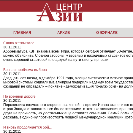
ГЛАВНАЯ
АРХИВ
О ЖУРНАЛЕ
Снова в этом зале...
30.11.2011
Аббревиатура КВН знакома всем. Игра, которая сегодня отмечает 50-летие,
можно объяснить. С одной стороны, у веселых и находчивых студентов есть
очень хорошей стартовой площадкой на пути к популярности.
Вечная проблема выбора
30.11.2011
Двадцать лет назад, в декабре 1991 года, в социалистическом Алжире пр
мировой системы социализма алжирцы подарили надежду всем государствам
ожиданий не оправдали – понятие «демократизация по-алжирски» на долги
По военной дороге
30.11.2011
Перспектива возможного скорого начала войны против Ирана становится в
стран Запада становятся все более жесткими, ответные заявления иранско
друга на прочность, но у остальных еще остаются сомнения. Самый больш
держава, в одиночку противостоять мощной международной коалиции, кото
И вновь продолжается бой...
30.11.2011