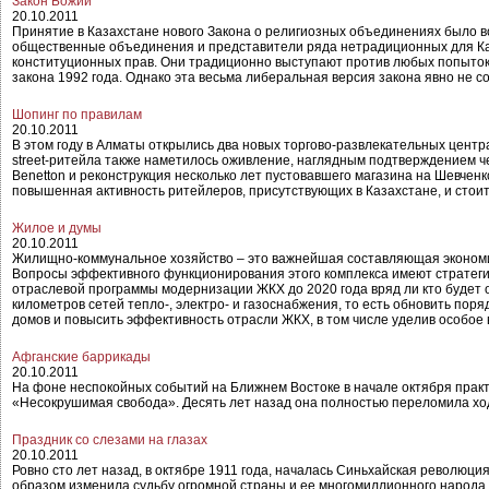
Закон Божий
20.10.2011
Принятие в Казахстане нового Закона о религиозных объединениях было в
общественные объединения и представители ряда нетрадиционных для Каз
конституционных прав. Они традиционно выступают против любых попыток
закона 1992 года. Однако эта весьма либеральная версия закона явно не с
Шопинг по правилам
20.10.2011
В этом году в Алматы открылись два новых торгово-развлекательных центра
street-ритейла также наметилось оживление, наглядным подтверждением ч
Benetton и реконструкция несколько лет пустовавшего магазина на Шевченк
повышенная активность ритейлеров, присутствующих в Казахстане, и стоит
Жилое и думы
20.10.2011
Жилищно-коммунальное хозяйство – это важнейшая составляющая экономики
Вопросы эффективного функционирования этого комплекса имеют стратегич
отраслевой программы модернизации ЖКХ до 2020 года вряд ли кто будет 
километров сетей тепло-, электро- и газоснабжения, то есть обновить пор
домов и повысить эффективность отрасли ЖКХ, в том числе уделив особо
Афганские баррикады
20.10.2011
На фоне неспокойных событий на Ближнем Востоке в начале октября прак
«Несокрушимая свобода». Десять лет назад она полностью переломила ход
Праздник со слезами на глазах
20.10.2011
Ровно сто лет назад, в октябре 1911 года, началась Синьхайская револю
образом изменила судьбу огромной страны и ее многомиллионного народа