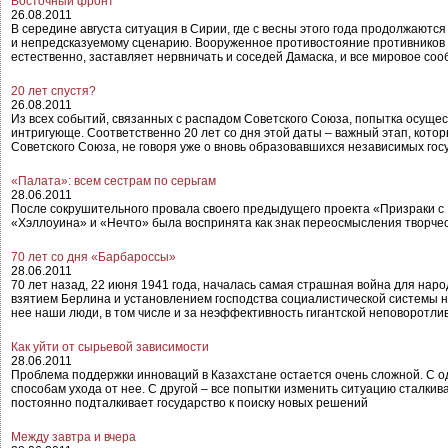
Восточный фронт
26.08.2011
В середине августа ситуация в Сирии, где с весны этого года продолжают
и непредсказуемому сценарию. Вооруженное противостояние противников си
естественно, заставляет нервничать и соседей Дамаска, и все мировое со
20 лет спустя?
26.08.2011
Из всех событий, связанных с распадом Советского Союза, попытка осущес
интригующе. Соответственно 20 лет со дня этой даты – важный этап, кот
Советского Союза, не говоря уже о вновь образовавшихся независимых гос
«Палата»: всем сестрам по серьгам
28.06.2011
После сокрушительного провала своего предыдущего проекта «Призраки с
«Хэллоуина» и «Нечто» была воспринята как знак переосмысления творчес
70 лет со дня «Барбароссы»
28.06.2011
70 лет назад, 22 июня 1941 года, началась самая страшная война для нар
взятием Берлина и установлением господства социалистической системы на
нее наши люди, в том числе и за неэффективность гигантской неповоротл
Как уйти от сырьевой зависимости
28.06.2011
Проблема поддержки инноваций в Казахстане остается очень сложной. С од
способам ухода от нее. С другой – все попытки изменить ситуацию сталкива
постоянно подталкивает государство к поиску новых решений
Между завтра и вчера