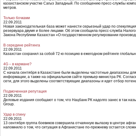
казахстанском участке Сагыз Западный. По сообщению пресс-службы компа
метров.
Только бочками
22.09.2011
Новая законодательная база может нанести серьезный удар по спекуляция
резервуара двумя и более лицами. Об этом сообщила пресс-служба Налого
Закона Республики Казахстан «О государственном регулировании производ
В середине рейтинга
22.09.2011
Казахстан сохранил за собой 72-ю позицию в ежегодном рейтинге глобаль
4G – в кармане?
22.09.2011
С начала сентября в Казахстане были выделены частотные диапазоны для 
информации, а также на официальном сайте премьер-министра РК. Соглас
сети, для этого выделены соответствующие диапазоны и идет отбор поте
Подмоченная репутация
22.09.2011
Деловые издания сообщают о том, что Нацбанк РК надолго занес в так на
Group.
Удар в спину
22.09.2011
13 сентября группа боевиков совершила отчаянную вылазку в центре афга
напомнило о том, что ситуация в Афганистане по-прежнему остается слож