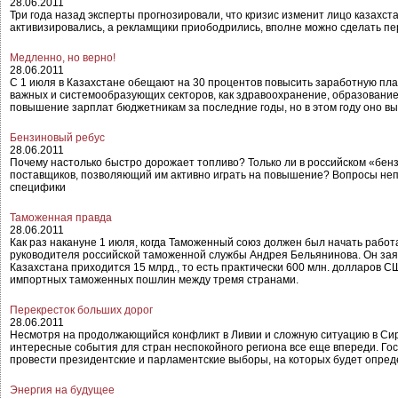
28.06.2011
Три года назад эксперты прогнозировали, что кризис изменит лицо казахста
активизировались, а рекламщики приободрились, вполне можно сделать п
Медленно, но верно!
28.06.2011
С 1 июля в Казахстане обещают на 30 процентов повысить заработную пла
важных и системообразующих секторов, как здравоохранение, образование,
повышение зарплат бюджетникам за последние годы, но в этом году оно вы
Бензиновый ребус
28.06.2011
Почему настолько быстро дорожает топливо? Только ли в российском «бенз
поставщиков, позволяющий им активно играть на повышение? Вопросы непр
специфики
Таможенная правда
28.06.2011
Как раз накануне 1 июля, когда Таможенный союз должен был начать работ
руководителя российской таможенной службы Андрея Бельянинова. Он заяви
Казахстана приходится 15 млрд., то есть практически 600 млн. долларов 
импортных таможенных пошлин между тремя странами.
Перекресток больших дорог
28.06.2011
Несмотря на продолжающийся конфликт в Ливии и сложную ситуацию в Сири
интересные события для стран неспокойного региона все еще впереди. Го
провести президентские и парламентские выборы, на которых будет опред
Энергия на будущее