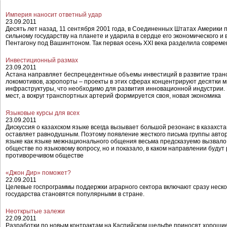
Империя наносит ответный удар
23.09.2011
Десять лет назад, 11 сентября 2001 года, в Соединенных Штатах Америки
сильному государству на планете и ударила в сердце его экономического и
Пентагону под Вашингтоном. Так первая осень XXI века разделила совреме
Инвестиционный размах
23.09.2011
Астана направляет беспрецедентные объемы инвестиций в развитие трансп
локомотивов, аэропорты – проекты в этих сферах концентрируют десятки м
инфраструктуры, что необходимо для развития инновационной индустрии.
мест, а вокруг транспортных артерий формируется своя, новая экономика
Языковые курсы для всех
23.09.2011
Дискуссия о казахском языке всегда вызывает большой резонанс в казахста
оставляет равнодушным. Поэтому появление жесткого письма группы автор
языке как языке межнационального общения весьма предсказуемо вызвало 
обществе по языковому вопросу, но и показало, в каком направлении буду
противоречивом обществе
«Джон Дир» поможет?
22.09.2011
Целевые госпрограммы поддержки аграрного сектора включают сразу неско
государства становятся популярными в стране.
Неоткрытые залежи
22.09.2011
Разработки по новым контрактам на Каспийском шельфе приносят хороши